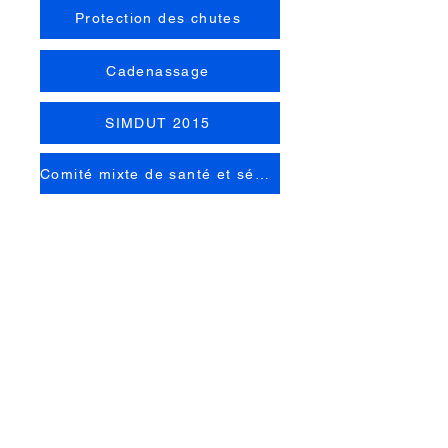
Protection des chutes
Cadenassage
SIMDUT 2015
Comité mixte de santé et sécurité
Cost on request:
Policies/Procedures
First Aid
Confined Space
Coût sur demande: