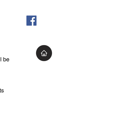
l be
ts