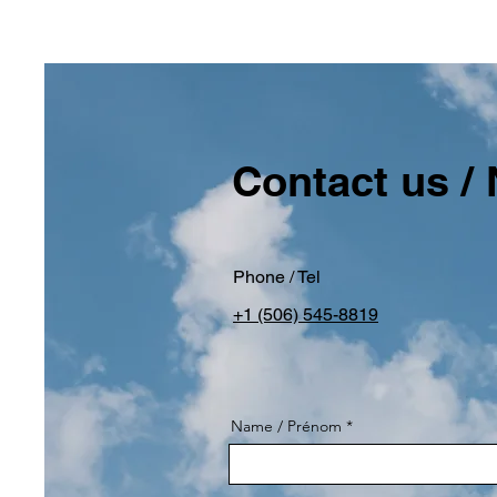
Contact us /
Phone / Tel
+1 (506) 545-8819
Name / Prénom